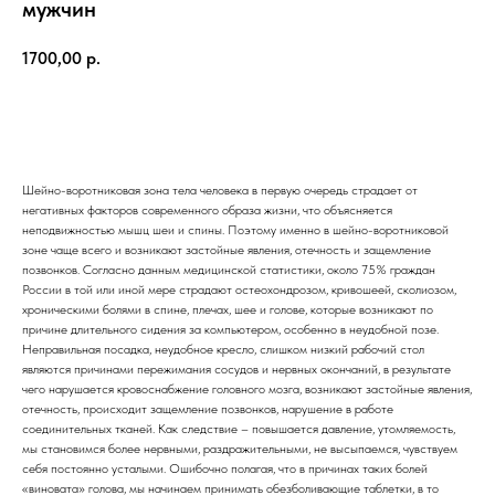
мужчин
1700,00
р.
Записаться
Шейно-воротниковая зона тела человека в первую очередь страдает от
негативных факторов современного образа жизни, что объясняется
неподвижностью мышц шеи и спины. Поэтому именно в шейно-воротниковой
зоне чаще всего и возникают застойные явления, отечность и защемление
позвонков. Согласно данным медицинской статистики, около 75% граждан
России в той или иной мере страдают остеохондрозом, кривошеей, сколиозом,
хроническими болями в спине, плечах, шее и голове, которые возникают по
причине длительного сидения за компьютером, особенно в неудобной позе.
Неправильная посадка, неудобное кресло, слишком низкий рабочий стол
являются причинами пережимания сосудов и нервных окончаний, в результате
чего нарушается кровоснабжение головного мозга, возникают застойные явления,
отечность, происходит защемление позвонков, нарушение в работе
соединительных тканей. Как следствие – повышается давление, утомляемость,
мы становимся более нервными, раздражительными, не высыпаемся, чувствуем
себя постоянно усталыми. Ошибочно полагая, что в причинах таких болей
«виновата» голова, мы начинаем принимать обезболивающие таблетки, в то