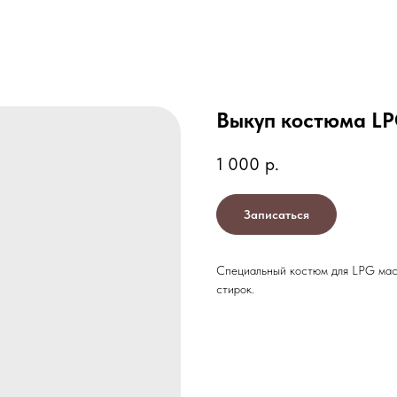
Выкуп костюма L
1 000
р.
Записаться
Специальный костюм для LPG мас
стирок.