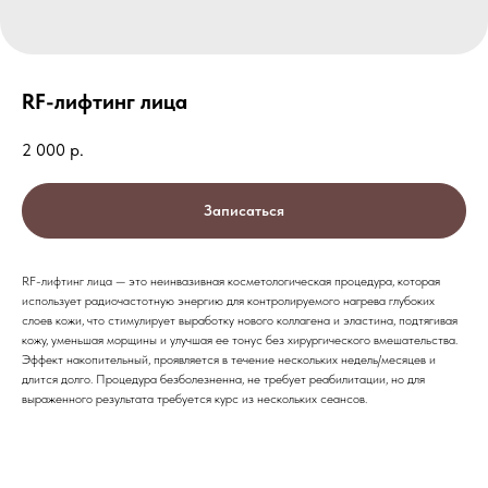
RF-лифтинг лица
2 000
р.
Записаться
RF-лифтинг лица — это неинвазивная косметологическая процедура, которая
использует радиочастотную энергию для контролируемого нагрева глубоких
слоев кожи, что стимулирует выработку нового коллагена и эластина, подтягивая
кожу, уменьшая морщины и улучшая ее тонус без хирургического вмешательства.
Эффект накопительный, проявляется в течение нескольких недель/месяцев и
длится долго. Процедура безболезненна, не требует реабилитации, но для
выраженного результата требуется курс из нескольких сеансов.